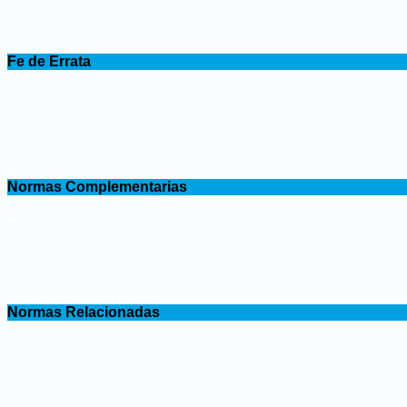
.
Fe de Errata
.
.
Normas Complementarias
.
.
Normas Relacionadas
.