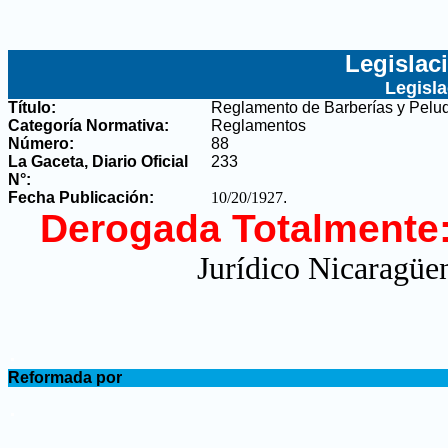
Legislac
Legisl
Título:
Reglamento de Barberías y Pelu
Categoría Normativa:
Reglamentos
Número:
88
La Gaceta, Diario Oficial
233
N°
:
Fecha Publicación:
10/20/1927
.
Derogada Totalmente
Jurídico Nicaragüen
.
Reformada por
.