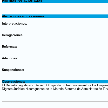
Normas Relacionadas
.
.
Afectaciones a otras normas
.
Interpretaciones:
.
Derogaciones:
.
Reformas:
.
Adiciones:
.
Suspensiones:
.
Observaciones:
El Decreto Legislativo, Decreto Otorgando un Reconocimiento a los Emplead
Digesto Jurídico Nicaragüense de la Materia Sistema de Administración Fin