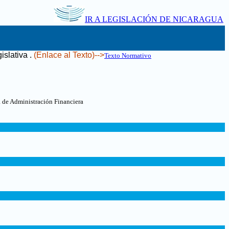
IR A LEGISLACIÓN DE NICARAGUA
islativa
.
(Enlace al Texto)-->
Texto Normativo
a de Administración Financiera