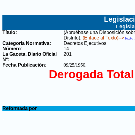
Legislac
Legisl
Título:
(Apruébase una Disposición sobr
Distrito)
.
(Enlace al Texto)-->
Texto
Categoría Normativa:
Decretos Ejecutivos
Número:
14
La Gaceta, Diario Oficial
201
N°
:
Fecha Publicación:
09/25/1950
.
Derogada Tota
.
Reformada por
.