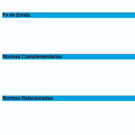
.
Fe de Errata
.
.
Normas Complementarias
.
.
Normas Relacionadas
.
.