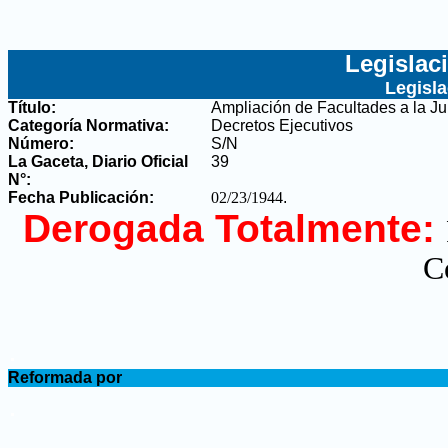
Legislac
Legisl
Título:
Ampliación de Facultades a la Ju
Categoría Normativa:
Decretos Ejecutivos
Número:
S/N
La Gaceta, Diario Oficial
39
N°
:
Fecha Publicación:
02/23/1944
.
Derogada Totalmente:
C
.
Reformada por
.