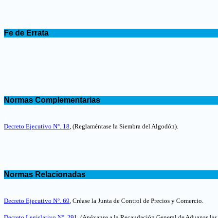
.
Fe de Errata
.
.
Normas Complementarias
.
Decreto Ejecutivo N°. 18
,
(Reglaméntase la Siembra del Algodón)
.
.
Normas Relacionadas
.
Decreto Ejecutivo N°. 69
, Créase la Junta de Control de Precios y Comercio
.
Decreto Legislativo N°. 291
, (Anéxanse a la Recaudación General de Aduanas las