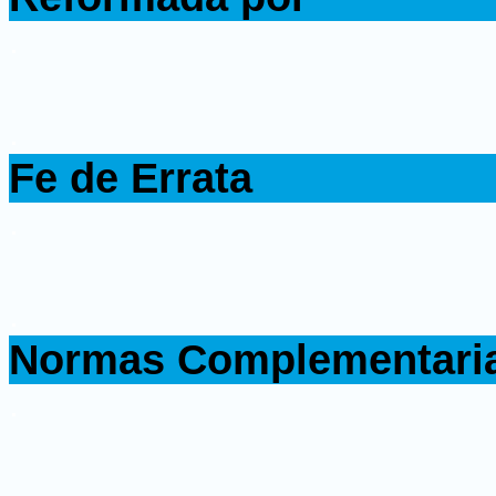
.
.
Fe de Errata
.
.
Normas Complementari
.