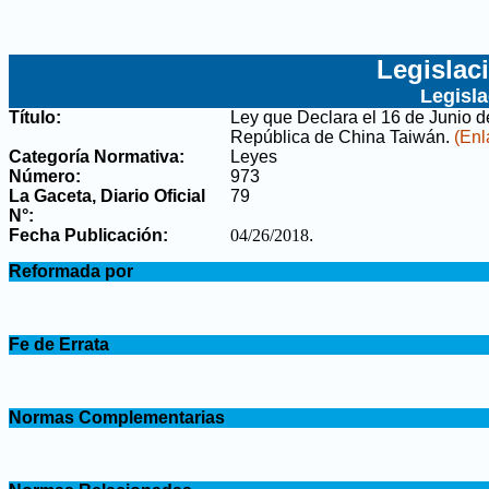
Legislac
Legisl
Título:
Ley que Declara el 16 de Junio d
República de China Taiwán
.
(Enl
Categoría Normativa:
Leyes
Número:
973
La Gaceta, Diario Oficial
79
N°
:
Fecha Publicación:
04/26/2018
.
.
Reformada por
.
.
Fe de Errata
.
.
Normas Complementarias
.
.