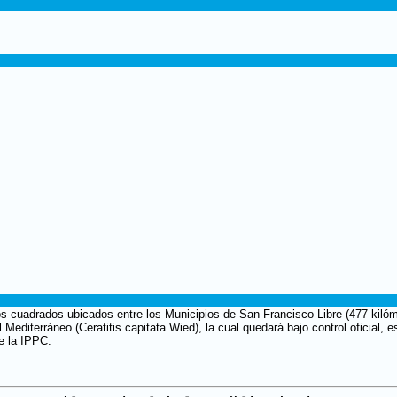
os cuadrados ubicados entre los Municipios de San Francisco Libre (477 kilóme
editerráneo (Ceratitis capitata Wied), la cual quedará bajo control oficial, 
e la IPPC.