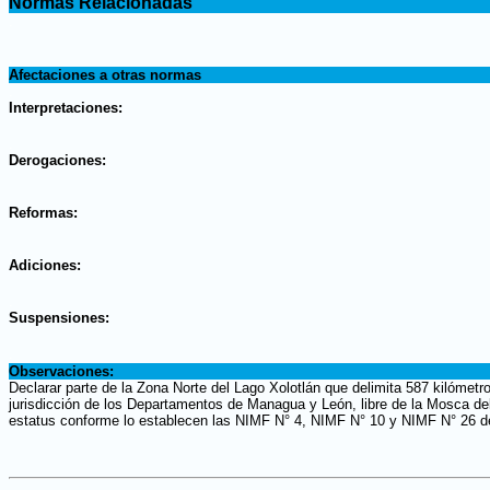
Normas Relacionadas
.
.
Afectaciones a otras normas
.
Interpretaciones:
.
Derogaciones:
.
Reformas:
.
Adiciones:
.
Suspensiones:
.
Observaciones:
Declarar parte de la Zona Norte del Lago Xolotlán que delimita 587 kilómetr
jurisdicción de los Departamentos de Managua y León, libre de la Mosca del M
estatus conforme lo establecen las NIMF N° 4, NIMF N° 10 y NIMF N° 26 d