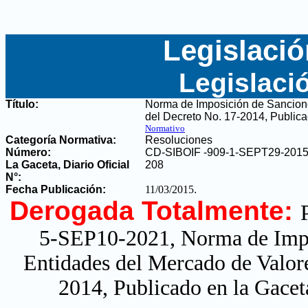
Legislació
Legislaci
Título:
Norma de Imposición de Sancione
del Decreto No. 17-2014, Publica
Normativo
Categoría Normativa:
Resoluciones
Número:
CD-SIBOIF -909-1-SEPT29-201
La Gaceta, Diario Oficial
208
N°
:
Fecha Publicación:
11/03/2015
.
Derogada Totalmente:
5-SEP10-2021
,
Norma de Impo
Entidades del Mercado de Valor
2014, Publicado en la Gacet