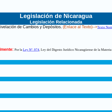
Legislación de Nicaragua
Legislación Relacionada
Nivelación de Cambios y Depósitos
.
(Enlace al Texto)-->
Texto Nor
lmente:
Por la
Ley N°. 974
, Ley del Digesto Jurídico Nicaragüense de la Materia