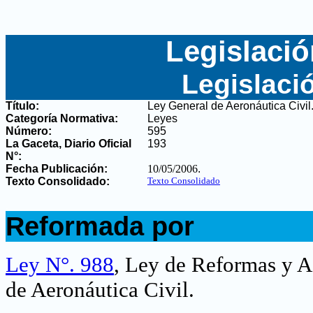
Legislació
Legislaci
Título:
Ley General de Aeronáutica Civil
Categoría Normativa:
Leyes
Número:
595
La Gaceta, Diario Oficial
193
N°
:
Fecha Publicación:
10/05/2006
.
Texto Consolidado:
Texto Consolidado
.
Reformada por
.
Ley N°. 988
, Ley de Reformas y A
de Aeronáutica Civil
.