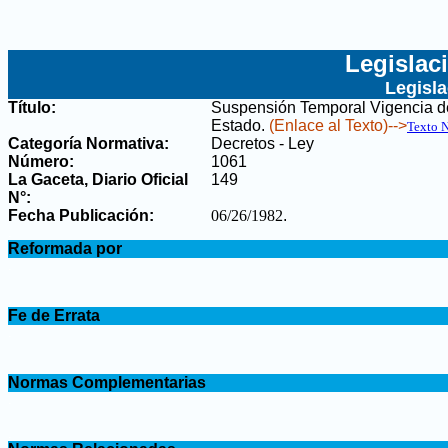
Legislac
Legisl
Título:
Suspensión Temporal Vigencia de
Estado
.
(Enlace al Texto)-->
Texto 
Categoría Normativa:
Decretos - Ley
Número:
1061
La Gaceta, Diario Oficial
149
N°
:
Fecha Publicación:
06/26/1982
.
.
Reformada por
.
.
Fe de Errata
.
.
Normas Complementarias
.
.