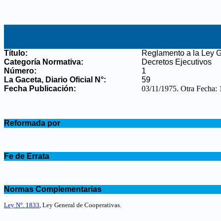
Título:
Reglamento a la Ley G
Categoría Normativa:
Decretos Ejecutivos
Número:
1
La Gaceta, Diario Oficial N°
:
59
Fecha Publicación:
03/11/1975
.
Otra Fecha: 
.
Reformada por
.
.
Fe de Errata
.
.
Normas Complementarias
.
Ley N°. 1833
, Ley General de Cooperativas.