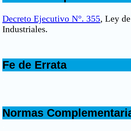
.
Decreto Ejecutivo N°. 355
, Ley d
Industriales.
.
Fe de Errata
.
.
Normas Complementari
.