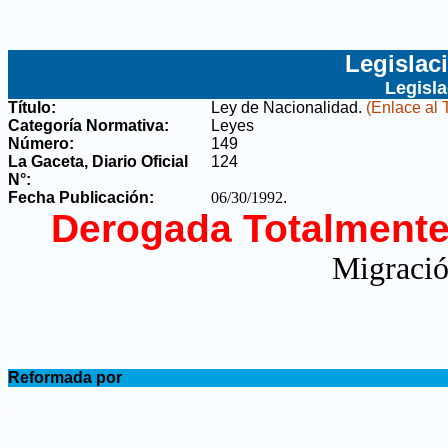
Legislac
Legisl
Título:
Ley de Nacionalidad
.
(Enlace al 
Categoría Normativa:
Leyes
Número:
149
La Gaceta, Diario Oficial
124
N°
:
Fecha Publicación:
06/30/1992
.
Derogada Totalmente
Migració
.
Reformada por
.