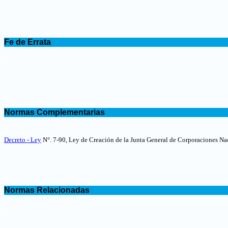
.
Fe de Errata
.
.
Normas Complementarias
.
Decreto - Ley
N°. 7-90, Ley de Creación de la Junta General de Corporaciones N
.
Normas Relacionadas
.