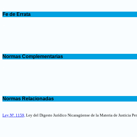
.
Fe de Errata
.
.
Normas Complementarias
.
.
Normas Relacionadas
.
Ley Nº. 1159,
Ley del Digesto Jurídico Nicaragüense de la Materia de Justicia Pen