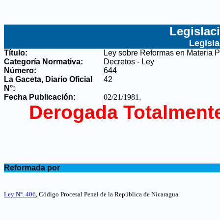
Legislac
Legisl
Título:
Ley sobre Reformas en Materia 
Categoría Normativa:
Decretos - Ley
Número:
644
La Gaceta, Diario Oficial
42
N°
:
Fecha Publicación:
02/21/1981
.
Derogada Totalment
.
Reformada por
.
Ley N°. 406
, Código Procesal Penal de la República de Nicaragua.