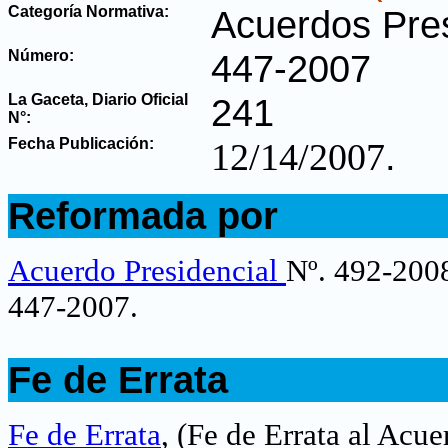
Categoría Normativa:
Acuerdos Pres
Número:
447-2007
La Gaceta, Diario Oficial
241
N°
:
Fecha Publicación:
.
12/14/2007
.
Reformada por
.
Acuerdo Presidencial
Nº. 492-2008
447-2007
.
.
Fe de Errata
.
Fe de Errata
,
(Fe de Errata al Acu