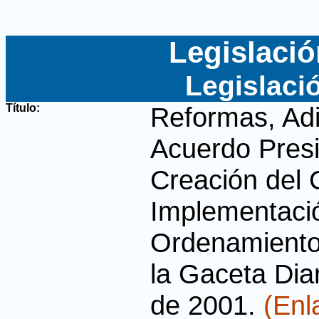
Legislació
Legislaci
Título:
Reformas, Adi
Acuerdo Presi
Creación del 
Implementació
Ordenamiento 
la Gaceta Diar
de 2001
.
(Enl