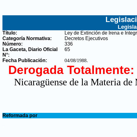
Legislac
Legisl
Título:
Ley de Extinción de Irena e Integ
Categoría Normativa:
Decretos Ejecutivos
Número:
336
La Gaceta, Diario Oficial
65
N°
:
Fecha Publicación:
04/08/1988
.
Derogada Totalmente:
Nicaragüense de la Materia de
.
Reformada por
.