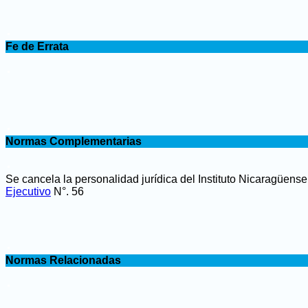
.
Fe de Errata
.
.
Normas Complementarias
.
Se cancela la personalidad jurídica del Instituto Nicaragüen
Ejecutivo
N°. 56
.
Normas Relacionadas
.