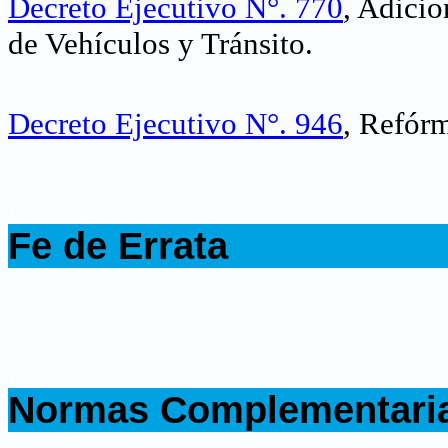
Decreto Ejecutivo N°. 770
, Adicio
de Vehículos y Tránsito.
Decreto Ejecutivo N°. 946
, Refórm
.
Fe de Errata
.
.
Normas Complementari