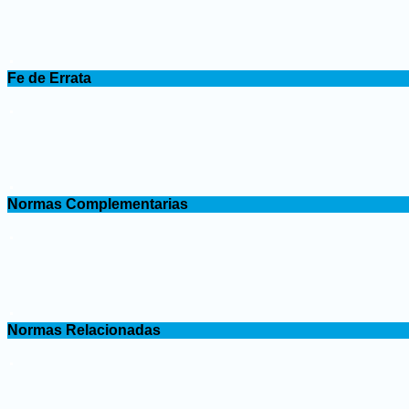
.
Fe de Errata
.
.
Normas Complementarias
.
.
Normas Relacionadas
.