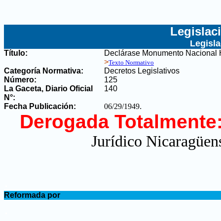
Legislac
Legisl
Título:
Declárase Monumento Nacional Hi
>
Texto Normativo
Categoría Normativa:
Decretos Legislativos
Número:
125
La Gaceta, Diario Oficial
140
N°
:
Fecha Publicación:
06/29/1949
.
Derogada Totalmente
Jurídico Nicaragüens
.
Reformada por
.