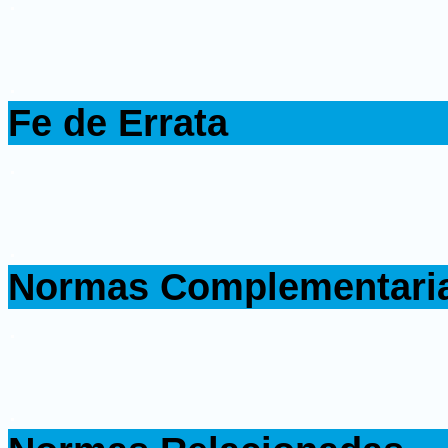
.
Fe de Errata
.
.
Normas Complementari
.
.