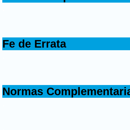
.
.
Fe de Errata
.
.
Normas Complementari
.
.