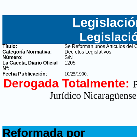
Legislació
Legislaci
Título:
Se Reforman unos Artículos del C
Categoría Normativa:
Decretos Legislativos
Número:
S/N
La Gaceta, Diario Oficial
1205
N°
:
Fecha Publicación:
10/25/1900
.
Derogada Totalmente:
P
Jurídico Nicaragüense
.
Reformada por