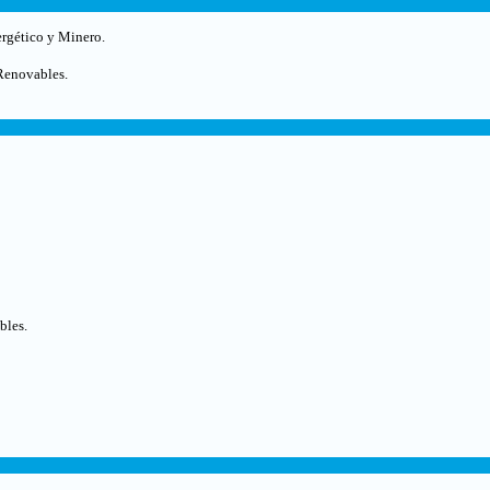
ergético y Minero.
Renovables.
bles.