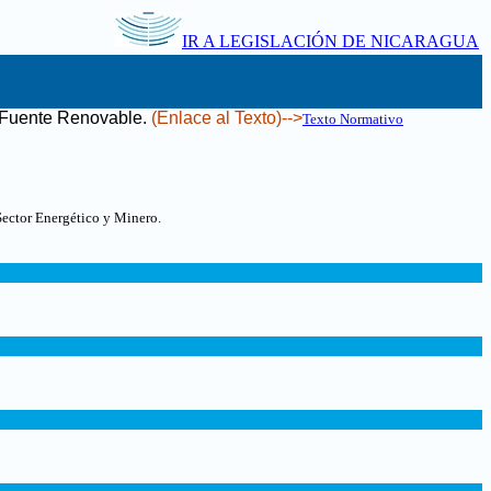
IR A LEGISLACIÓN DE NICARAGUA
n Fuente Renovable
.
(Enlace al Texto)-->
Texto Normativo
Sector Energético y Minero.