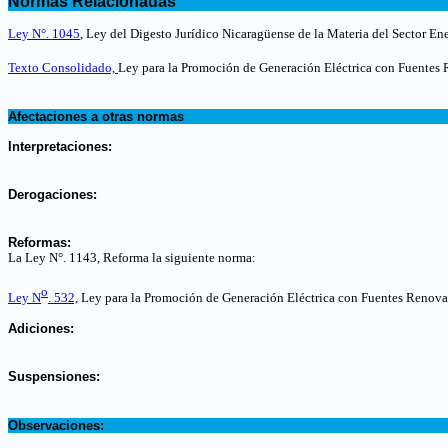
Normas Relacionadas
.
Ley N°. 1045
, Ley del Digesto Jurídico Nicaragüense de la Materia del Sector En
Texto Consolidado,
Ley para la Promoción de Generación Eléctrica con Fuentes 
.
Afectaciones a otras normas
.
Interpretaciones:
.
Derogaciones:
.
Reformas:
La Ley N°. 1143, Reforma la siguiente norma:
o
Ley N
. 532,
Ley para la Promoción de Generación Eléctrica con Fuentes Renova
.
Adiciones:
.
Suspensiones:
.
Observaciones: