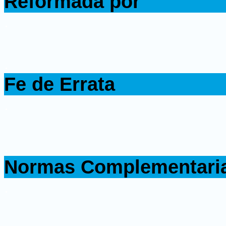
Reformada por
.
.
Fe de Errata
.
.
Normas Complementari
.