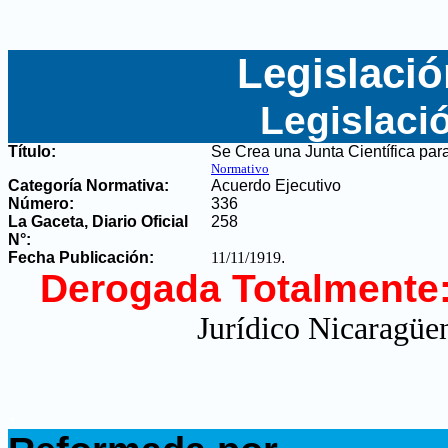
Legislació
Legislaci
Título:
Se Crea una Junta Científica para
Normativo
Categoría Normativa:
Acuerdo Ejecutivo
Número:
336
La Gaceta, Diario Oficial
258
N°
:
Fecha Publicación:
11/11/1919
.
Derogada Totalmente
Jurídico Nicaragüen
.