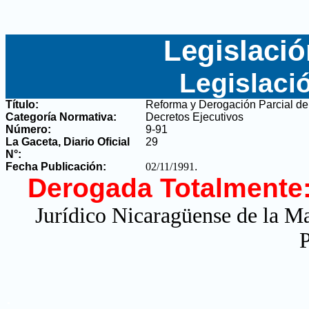
Legislació
Legislaci
Título:
Reforma y Derogación Parcial del
Categoría Normativa:
Decretos Ejecutivos
Número:
9-91
La Gaceta, Diario Oficial
29
N°
:
Fecha Publicación:
02/11/1991
.
Derogada Totalmente
Jurídico Nicaragüense de la M
P
.