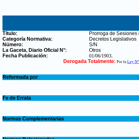
Título:
Prorroga de Sesiones 
Categoría Normativa:
Decretos Legislativos
Número:
S/N
La Gaceta, Diario Oficial N°
:
Otros
Fecha Publicación:
01/06/1903
.
Derogada Totalmente:
Por la
Ley N°
.
Reformada por
.
.
Fe de Errata
.
.
Normas Complementarias
.
.