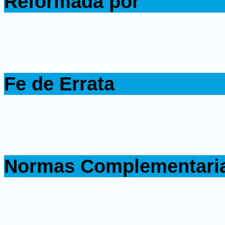
Reformada por
.
.
Fe de Errata
.
.
Normas Complementari
.