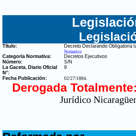
Legislació
Legislaci
Título:
Decreto Declarando Obligatoria l
Normativo
Categoría Normativa:
Decretos Ejecutivos
Número:
S/N
La Gaceta, Diario Oficial
9
N°
:
Fecha Publicación:
02/27/1884
.
Derogada Totalmente
Jurídico Nicaragüen
.