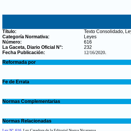
Título:
Texto Consolidado, Le
Categoría Normativa:
Leyes
Número:
616
La Gaceta, Diario Oficial N°
:
232
Fecha Publicación:
12/16/2020
.
.
Reformada por
.
.
Fe de Errata
.
.
Normas Complementarias
.
.
Normas Relacionadas
.
Ley N°. 616
, Ley Creadora de la Editorial Nueva Nicaragua.