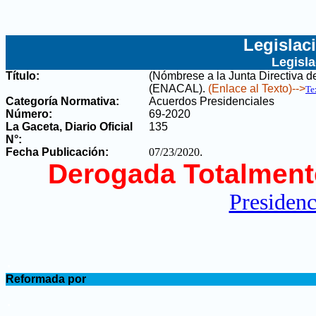
Legislac
Legisl
Título:
(Nómbrese a la Junta Directiva d
(ENACAL)
.
(Enlace al Texto)-->
Te
Categoría Normativa:
Acuerdos Presidenciales
Número:
69-2020
La Gaceta, Diario Oficial
135
N°
:
Fecha Publicación:
07/23/2020
.
Derogada Totalment
Presidenc
.
Reformada por
.