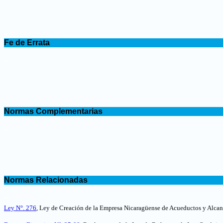
.
Fe de Errata
.
.
Normas Complementarias
.
.
Normas Relacionadas
.
Ley N°. 276
,
Ley de Creación de la Empresa Nicaragüense de Acueductos y Alcan