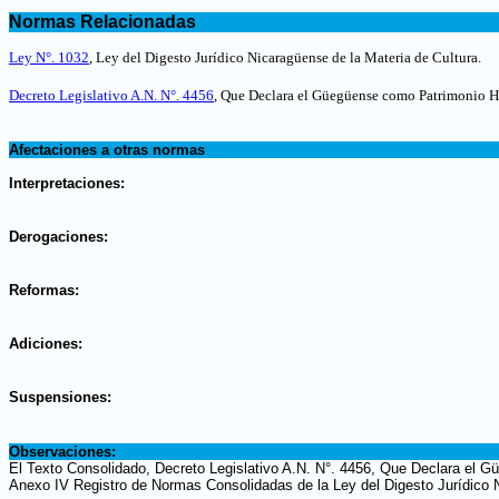
.
Normas Relacionadas
.
Ley N°. 1032
, Ley del Digesto Jurídico Nicaragüense de la Materia de Cultura
.
Decreto
Legislativo A.N. N°.
4456
, Que Declara el Güegüense como Patrimonio Hi
.
Afectaciones a otras normas
.
Interpretaciones:
.
Derogaciones:
.
Reformas:
.
Adiciones:
.
Suspensiones:
.
Observaciones:
El Texto Consolidado, Decreto Legislativo A.N. N°. 4456, Que Declara el Gü
Anexo IV Registro de Normas Consolidadas de la Ley del Digesto Jurídico N