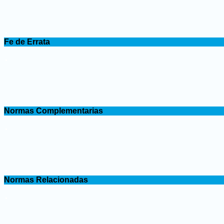
.
Fe de Errata
.
.
Normas Complementarias
.
.
Normas Relacionadas
.