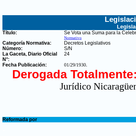
Legislac
Legisl
Título:
Se Vota una Suma para la Celeb
Normativo
Categoría Normativa:
Decretos Legislativos
Número:
S/N
La Gaceta, Diario Oficial
24
N°
:
Fecha Publicación:
01/29/1930
.
Derogada Totalmente
Jurídico Nicaragüen
.
Reformada por
.