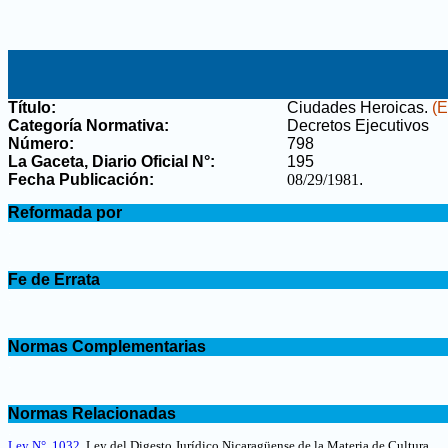
Título:
Ciudades Heroicas
.
(E
Categoría Normativa:
Decretos Ejecutivos
Número:
798
La Gaceta, Diario Oficial N°
:
195
Fecha Publicación:
08/29/1981
.
.
Reformada por
.
.
Fe de Errata
.
.
Normas Complementarias
.
.
Normas Relacionadas
.
Ley N°. 1032
,
Ley del Digesto Jurídico Nicaragüense de la Materia de Cultura
.