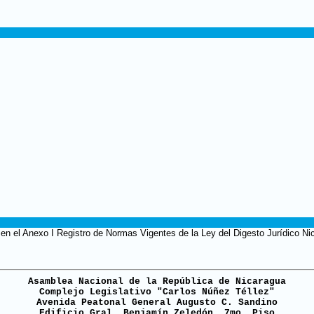
en el Anexo I Registro de Normas Vigentes de la Ley del Digesto Jurídico Ni
Asamblea Nacional de la República de Nicaragua
Complejo Legislativo "Carlos Núñez Téllez"
Avenida Peatonal General Augusto C. Sandino
Edificio Gral. Benjamín Zeledón, 7mo. Piso