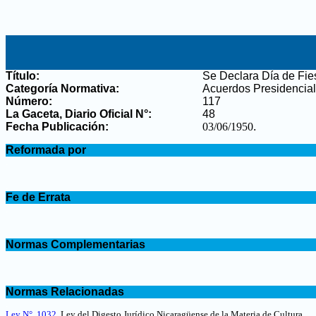
Título:
Se Declara Día de Fies
Categoría Normativa:
Acuerdos Presidencia
Número:
117
La Gaceta, Diario Oficial N°
:
48
Fecha Publicación:
03/06/1950
.
.
Reformada por
.
.
Fe de Errata
.
.
Normas Complementarias
.
.
Normas Relacionadas
.
Ley N°. 1032
,
Ley del Digesto Jurídico Nicaragüense de la Materia de Cultura
.