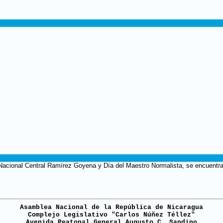
o Nacional Central Ramírez Goyena y Día del Maestro Normalista, se encuentr
Asamblea Nacional de la República de Nicaragua
Complejo Legislativo "Carlos Núñez Téllez"
Avenida Peatonal General Augusto C. Sandino