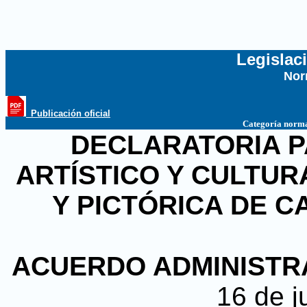
Legislac
Nor
...
_Publicación oficial
Categoría norma
DECLARATORIA P
ARTÍSTICO Y CULTUR
Y PICTÓRICA DE C
ACUERDO ADMINISTRAT
16 de j