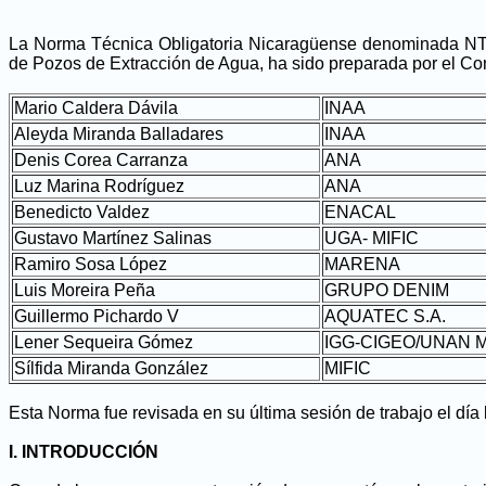
La Norma Técnica Obligatoria Nicaragüense denominada NTO
de Pozos de Extracción de Agua, ha sido preparada por el Comi
Mario Caldera Dávila
INAA
Aleyda Miranda Balladares
INAA
Denis Corea Carranza
ANA
Luz Marina Rodríguez
ANA
Benedicto Valdez
ENACAL
Gustavo Martínez Salinas
UGA- MIFIC
Ramiro Sosa López
MARENA
Luis Moreira Peña
GRUPO DENIM
Guillermo Pichardo V
AQUATEC S.A.
Lener Sequeira Gómez
IGG-CIGEO/UNAN
Sílfida Miranda González
MIFIC
Esta Norma fue revisada en su última sesión de trabajo el día
I.
INTRODUCCIÓN