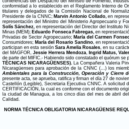
conferencias del Despacho del Ministro de Fomento, Industri
conformidad a lo establecido en el Reglamento Interno de 
titulares y delegados de la Comisión Nacional de Normal
Presidente de la CNNC;
Marvin Antonio Collado,
en represe
representación del Ministro del Ministerio Agropecuario y 
Solís Sánchez,
en representación del Director del Instituto 
Minas (MEM);
Eduardo Fonseca Fabregas,
en representació
Privadas de Sector Agropecuario;
María del Carmen Fonsec
Consumidores;
María del Rosario Sandino
, en representaci
participan en esta sesión
Sara Amelia Rosales
, en su carác
del MAGFOR,
Jessie Herrera Mendoza
,
Ingrid Matus, Vale
de parte del MIFIC.- Habiendo sido constatado el quórum se p
TÉCNICAS NICARAGÜENSES).
La Compañera Valeria Pine
Nicaragüenses para aprobación de la CNNC (…) los miem
Ambientales para la Construcción, Operación y Cierre
presente acta, se aprueba, ratifica y firman el día 27 de nov
Castellón (Legible), Secretaria Ejecutiva CNNC. A solicitud
CERTIFICACIÓN, la cual es conforme con el documento original
la ciudad de Managua, a los cinco días del mes de abril de
Calidad.
NORMA TÉCNICA OBLIGATORIA NICARAGÜENSE REQUI