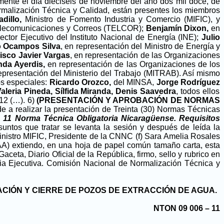
mente el día dieciséis de noviembre del año dos mil doce, de
malización Técnica y Calidad, están presentes los miembros
dillo,
Ministro de Fomento Industria y Comercio (MIFIC), y
 Telecomunicaciones y Correos (TELCOR);
Benjamín Dixon,
en
ector Ejecutivo del Instituto Nacional de Energía (INE);
Julio
 Ocampos Silva
, en representación del Ministro de Energía y
isco Javier Vargas
, en representación de las Organizaciones
nda Ayerdis,
en representación de las Organizaciones de los
presentación del Ministerio del Trabajo (MITRAB). Así mismo
os especiales:
Ricardo Orozco,
del MINSA,
Jorge Rodríguez
Valeria Pineda, Sílfida Miranda, Denis Saavedra
, todos ellos
012 (…). 6)
(PRESENTACIÓN Y APROBACIÓN DE NORMAS
a realizar la presentación de Treinta (30) Normas Técnicas
 11 Norma Técnica Obligatoria Nicaragüense. Requisitos
untos que tratar se levanta la sesión y después de leída la
 Ministro MIFIC, Presidente de la CNNC (f) Sara Amelia Rosales
NAA) extiendo, en una hoja de papel común tamaño carta, esta
ta, Diario Oficial de la República, firmo, sello y rubrico en
ria Ejecutiva. Comisión Nacional de Normalización Técnica y
CIÓN Y CIERRE DE POZOS DE EXTRACCIÓN DE AGUA.
NTON 09 006 – 11