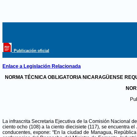
_Publicación oficial
Enlace a Legislación Relacionada
NORMA TÉCNICA OBLIGATORIA NICARAGÜENSE REQU
NORM
Pub
La infrascrita Secretaria Ejecutiva de la Comisión Nacional 
ciento ocho (108) a la ciento diecisiete (117), se encuentra el
conducentes, expone: “En la ciudad de Managua, República d