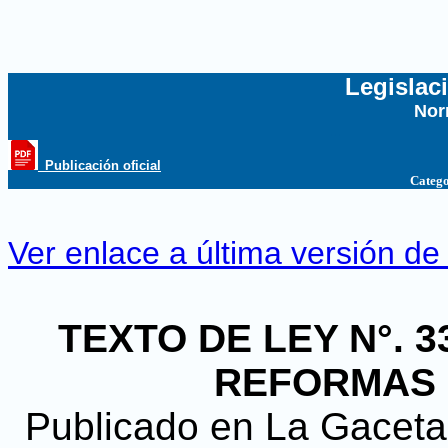
Legislac
Nor
...
_Publicación oficial
Catego
Ver enlace a última versión de
TEXTO DE LEY N°. 
REFORMAS
Publicado en La Gaceta, 