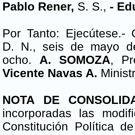
Pablo Rener,
S. S.,
- Ed
Por Tanto: Ejecútese.-
D. N., seis de mayo d
ocho.
A. SOMOZA
, P
Vicente Navas A.
Minist
NOTA DE CONSOLID
incorporadas las modif
Constitución Política d