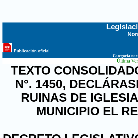
Legislac
Nor
...
_Publicación oficial
Categoría no
Última Ver
TEXTO CONSOLIDADO
N°. 1450,
DECLÁRASE
RUINAS DE IGLESI
MUNICIPIO EL R