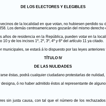
DE LOS ELECTORES Y ELEGIBLES
vecinos de la localidad en que votan, no hubiesen perdido su
e 1858. Los demás centroamericanos gozarán del mismo derecho 
s años de residencia en la República, pueden votar en la loca
 10 y de los incisos 1º, 2º, 3º, 4º y 6º del artículo 11 ya citado.
 municipales, se estará á lo dispuesto por las leyes anteriores 
TÍTULO IV
DE LAS NULIDADES
arse éstas, podrá cualquier ciudadano protestarlas de nulidad, 
 designa, ó no haber admitido éstos al representante de alguno 
res sin justa causa, con tal que el número de los rechazados h