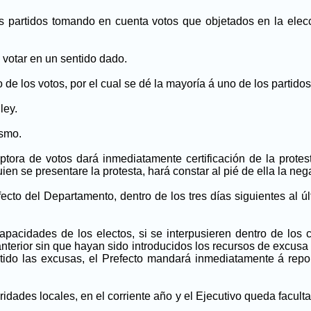
s partidos tomando en cuenta votos que objetados en la elecc
 votar en un sentido dado.
de los votos, por el cual se dé la mayoría á uno de los partidos
ley.
ismo.
eptora de votos dará inmediatamente certificación de la
protes
en se presentare la protesta, hará constar al pié de ella la nega
cto del Departamento, dentro de los tres días siguientes al últ
pacidades de los electos, si se interpusieren dentro de los ci
anterior sin que hayan sido introducidos los recursos de excusa
mitido las excusas, el Prefecto mandará inmediatamente á rep
ridades locales, en el corriente año y el Ejecutivo queda facul