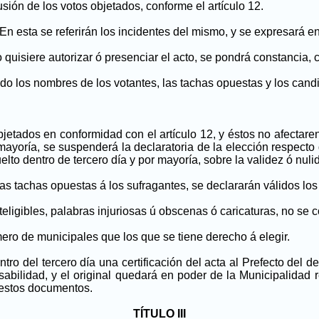
ión de los votos objetados, conforme el artículo 12.
. En esta se referirán los incidentes del mismo, y se expresará 
quisiere autorizar ó presenciar el acto, se pondrá constancia, 
ndo los nombres de los votantes, las tachas opuestas y los can
objetados en conformidad con el artículo 12, y éstos no afectar
a mayoría, se suspenderá la declaratoria de la elección respect
to dentro de tercero día y por mayoría, sobre la validez ó nuli
 las tachas opuestas á los sufragantes, se declararán válidos los
ligibles, palabras injuriosas ú obscenas ó caricaturas, no se c
ro de municipales que los que se tiene derecho á elegir.
tro del tercero día una certificación del acta al Prefecto del 
sabilidad, y el original quedará en poder de la Municipalidad 
 estos documentos.
TÍTULO III