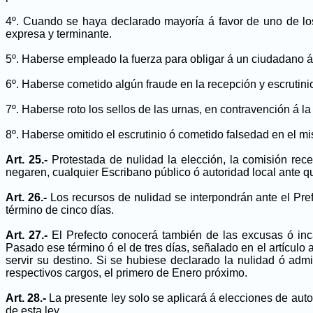
4º. Cuando se haya declarado mayoría á favor de uno de lo
expresa y terminante.
5º. Haberse empleado la fuerza para obligar á un ciudadano á
6º. Haberse cometido algún fraude en la recepción y escrutinio 
7º. Haberse roto los sellos de las urnas, en contravención á la 
8º. Haberse omitido el escrutinio ó cometido falsedad en el m
Art. 25.-
Protestada de nulidad la elección, la comisión rec
negaren, cualquier Escribano público ó autoridad local ante qui
Art. 26.-
Los recursos de nulidad se interpondrán ante el Prefe
término de cinco días.
Art. 27.-
El Prefecto conocerá también de las excusas ó inca
Pasado ese término ó el de tres días, señalado en el artículo 
servir su destino. Si se hubiese declarado la nulidad ó ad
respectivos cargos, el primero de Enero próximo.
Art. 28.-
La presente ley solo se aplicará á elecciones de auto
de esta ley.