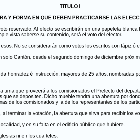
TITULO I
RA Y FORMA EN QUE DEBEN PRACTICARSE LAS ELECC
voto reservado. Al efecto se escribirán en una papeleta blanca
le vista saberse su contenido, será el voto del elector.
sos. No se considerarán como votos los escritos con lápiz ó e
un solo Cantón, desde el segundo domingo de diciembre próximo
ida honradez é instrucción, mayores de 25 años, nombradas por
 urna que proveerá a los comisionados el Prefecto del departam
 que se depositen. Dicho mueble tendrá una abertura por donde 
irmas de los comisionados y la de los representantes de los parti
l terminar la votación, la abertura que sirva para recibir los vo
calidad, y en su falta en el edificio público que hubiere.
glesias ni en los cuarteles.