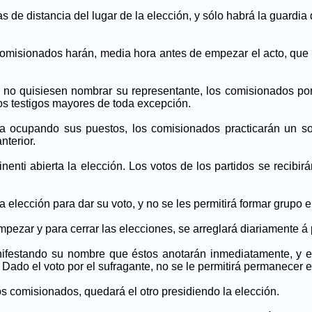
 de distancia del lugar de la elección, y sólo habrá la guardia
 comisionados harán, media hora antes de empezar el acto, que
s no quisiesen nombrar su representante, los comisionados po
 dos testigos mayores de toda excepción.
ya ocupando sus puestos, los comisionados practicarán un so
nterior.
nenti abierta la elección. Los votos de los partidos se recibi
a elección para dar su voto, y no se les permitirá formar grupo e
pezar y para cerrar las elecciones, se arreglará diariamente á p
nifestando su nombre que éstos anotarán inmediatamente, y en
ado el voto por el sufragante, no se le permitirá permanecer en
 comisionados, quedará el otro presidiendo la elección.