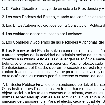
Para efectos de aplicación de la presente Ley, se entiende po
1. El Poder Ejecutivo, incluyendo en este a la Presidencia y
2. Los otros Poderes del Estado, cuando realicen funciones ad
3. Los Entes Autónomos creados por la Constitución Política 
4. Las entidades descentralizadas por funciones.
5. Los Consejos y Gobiernos de las Regiones Autónomas del C
6. Las Empresas del Estado, salvo cuando estén en situación
a tareas propias de la actividad de administración de las mis
conexas a la misma, esto es las que tengan relación de medio 
todo caso el principio de transparencia. Para el efecto, ca
Contrataciones del Estado, que en lo sucesivo de esta le
conformidad con las necesidades que pretenda satisfacer y d
en relación con los mismos podrá ejercerse el control de legali
7. El Sector Público Financiero, entendiendo por tal, el Banc
Otras Instituciones Financieras, en lo que hace únicamente a 
objeto social o a las tareas conexas a la misma, esto es las
normas especiales aplicables a la actividad. En cuanto a l
principio de transparencia. Para el efecto, cada entidad de