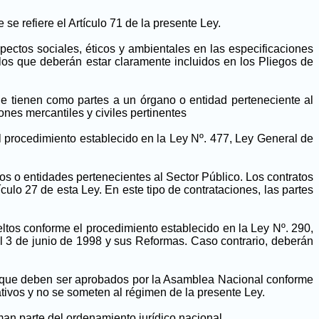
e refiere el Artículo 71 de la presente Ley.
pectos sociales, éticos y ambientales en las especificaciones
, los que deberán estar claramente incluidos en los Pliegos de
e tienen como partes a un órgano o entidad perteneciente al
iones mercantiles y civiles pertinentes
l procedimiento establecido en la Ley Nº. 477, Ley General de
s o entidades pertenecientes al Sector Público. Los contratos
culo 27 de esta Ley. En este tipo de contrataciones, las partes
eltos conforme el procedimiento establecido en la Ley Nº. 290,
l 3 de junio de 1998 y sus Reformas. Caso contrario, deberán
 y que deben ser aprobados por la Asamblea Nacional conforme
ativos y no se someten al régimen de la presente Ley.
rman parte del ordenamiento jurídico nacional.