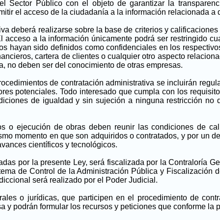
 Sector Público con el objeto de garantizar la transparenci
itir el acceso de la ciudadanía a la información relacionada a
va deberá realizarse sobre la base de criterios y calificaciones
 El acceso a la información únicamente podrá ser restringido c
os hayan sido definidos como confidenciales en los respectivos
nancieros, cartera de clientes o cualquier otro aspecto relaci
a, no deben ser del conocimiento de otras empresas.
rocedimientos de contratación administrativa se incluirán regu
ores potenciales. Todo interesado que cumpla con los requisitos
diciones de igualdad y sin sujeción a ninguna restricción no d
os o ejecución de obras deben reunir las condiciones de ca
mismo momento en que son adquiridos o contratados, y por un d
avances científicos y tecnológicos.
adas por la presente Ley, será fiscalizada por la Contraloría 
stema de Control de la Administración Pública y Fiscalización 
sdiccional será realizado por el Poder Judicial.
ales o jurídicas, que participen en el procedimiento de contr
a y podrán formular los recursos y peticiones que conforme la 