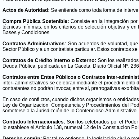
Actos de Autoridad:
Se entiende como toda forma de intervenc
Compra Pública Sostenible:
Consiste en la integración por
técnicas mínimas, en los criterios de selección objetiva y en
Bases y Condiciones.
Contratos Administrativos:
Son acuerdos de voluntad, que c
Sector Público y a un contratista particular. Estos contratos se
Contratos de Crédito Interno o Externo:
Son los realizados
Deuda Pública, publicada en La Gaceta, Diario Oficial Nº. 236
Contratos entre Entes Públicos o Contratos Inter-administ
inter- administrativos se celebran mediante el procedimiento d
contratantes no podrán invocar, entre sí, prerrogativas exorbi
En caso de conflictos, cuando dichos organismos o entidades e
Ley de Organización, Competencia y Procedimientos del Poder
someterse a la Jurisdicción de lo Contencioso-Administrativo.
Contratos Internacionales:
Son los celebrados por el Poder 
lo establece el Artículo 138, numeral 12 de la Constitución Po
Derecho común:
Por tal se entiende, la legislación civil o 