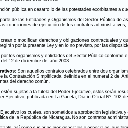
ión pública en desarrollo de las potestades exorbitantes a que s
 parte de las Entidades y Organismos del Sector Público de as
 las condiciones de ejecución de los contratos administrativos
rean o modifican derechos y obligaciones contractuales y qu
 regirán por la presente Ley y en lo no previsto, por las disposic
 por los organismos y entidades del Sector Público conforme e
 del 12 de diciembre del año 2003.
rativos:
Son aquellos contratos celebrados entre dos organismo
e la Contratación Simplificada, definida en el numeral 2 del Artí
tantes del derecho común.
stén sujetas a la tutela del Poder Ejecutivo, estos serán resu
 Ejecutivo, publicada en La Gaceta, Diario Oficial Nº. 102 de
Ejecutivo los cuales, son sometidos a aprobación legislativa
lítica de la República de Nicaragua. No son contratos administr
mercantil, así como sus principios generales o especiales, que fo