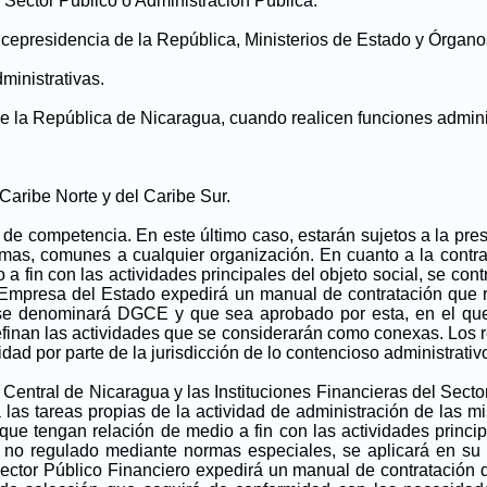
r Sector Público o Administración Pública:
 Vicepresidencia de la República, Ministerios de Estado y Órga
ministrativas.
de la República de Nicaragua, cuando realicen funciones admini
aribe Norte y del Caribe Sur.
 de competencia. En este último caso, estarán sujetos a la pre
mas, comunes a cualquier organización. En cuanto a la contrata
a fin con las actividades principales del objeto social, se co
da Empresa del Estado expedirá un manual de contratación que r
y se denominará DGCE y que sea aprobado por esta, en el que
efinan las actividades que se considerarán como conexas. Los
dad por parte de la jurisdicción de lo contencioso administrativ
o Central de Nicaragua y las Instituciones Financieras del Sect
las tareas propias de la actividad de administración de las mi
 que tengan relación de medio a fin con las actividades princip
o no regulado mediante normas especiales, se aplicará en su 
l Sector Público Financiero expedirá un manual de contratación