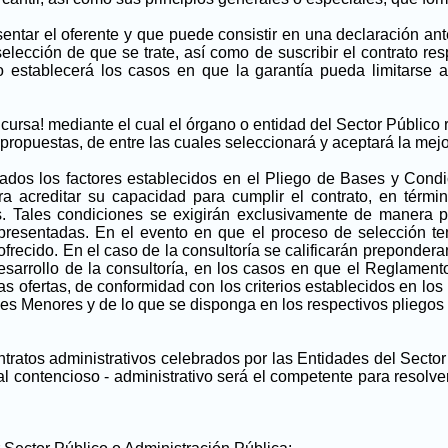
ntar el oferente y que puede consistir en una declaración ant
elección de que se trate, así como de suscribir el contrato resp
o establecerá los casos en que la garantía pueda limitarse
cursa! mediante el cual el órgano o entidad del Sector Público
ropuestas, de entre las cuales seleccionará y aceptará la mejor
ados los factores establecidos en el Pliego de Bases y Condi
 acreditar su capacidad para cumplir el contrato, en términ
 Tales condiciones se exigirán exclusivamente de manera pro
s presentadas. En el evento en que el proceso de selección t
o ofrecido. En el caso de la consultoría se calificarán preponder
desarrollo de la consultoría, en los casos en que el Reglament
as ofertas, de conformidad con los criterios establecidos en los
es Menores y de lo que se disponga en los respectivos pliegos 
tratos administrativos celebrados por las Entidades del Sector
al contencioso - administrativo será el competente para resolver