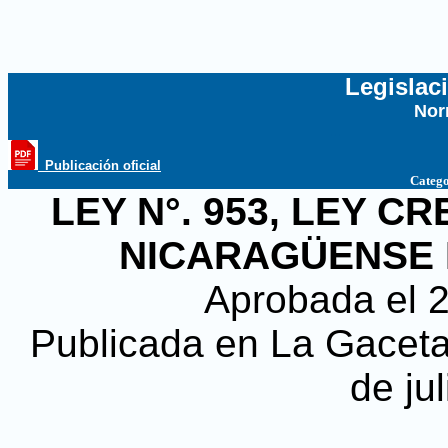
Legislac
Nor
...
_Publicación oficial
Catego
LEY N°. 953, LEY 
NICARAGÜENSE D
Aprobada el 2
Publicada en La Gaceta,
de ju