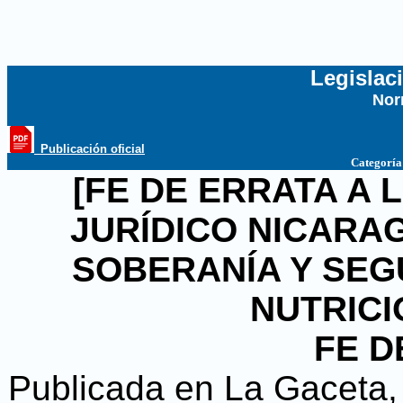
Legislac
Nor
...
_Publicación oficial
Categoría
[FE DE ERRATA A L
JURÍDICO NICARA
SOBERANÍA Y SEG
NUTRICI
FE D
Publicada en La Gaceta, D