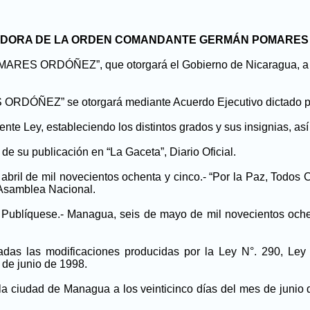
ADORA DE LA ORDEN COMANDANTE GERMÁN POMARES
RDÓÑEZ”, que otorgará el Gobierno de Nicaragua, a todos 
” se otorgará mediante Acuerdo Ejecutivo dictado por e
ente Ley, estableciendo los distintos grados y sus insignias, a
de su publicación en “La Gaceta”, Diario Oficial.
bril de mil novecientos ochenta y cinco.- “Por la Paz, Todos Co
a Asamblea Nacional.
Publíquese.- Managua, seis de mayo de mil novecientos ochent
radas las modificaciones producidas por la Ley N°. 290, Le
3 de junio de 1998.
 ciudad de Managua a los veinticinco días del mes de junio d