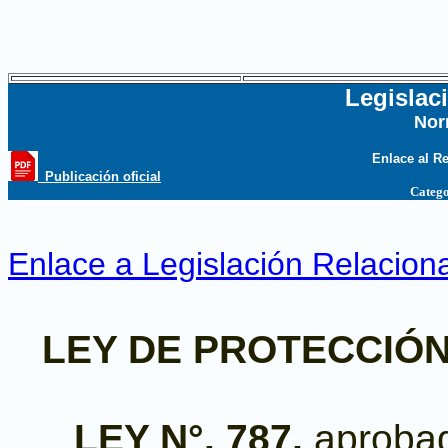
Legislac
Nor
...
Enlace al R
_Publicación oficial
Catego
Enlace a Legislación Relacion
LEY DE PROTECCIÓ
LEY N°. 787,
aprobad