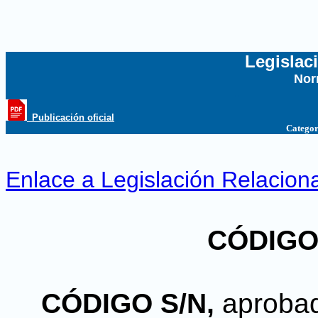
Legislac
Nor
...
_Publicación oficial
Categor
Enlace a Legislación Relacion
CÓDIGO
CÓDIGO S/N,
aprobad