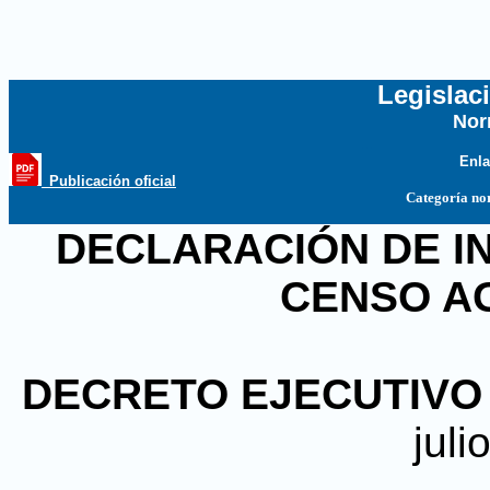
Legislac
Nor
...
Enla
_Publicación oficial
Categoría no
DECLARACIÓN DE IN
CENSO A
DECRETO EJECUTIVO N
juli