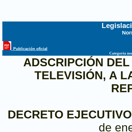
Legislac
Nor
...
_Publicación oficial
Categoría no
ADSCRIPCIÓN DEL
TELEVISIÓN, A L
RE
DECRETO EJECUTIVO N
de en