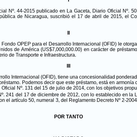
ial Nº. 44-2015 publicado en La Gaceta, Diario Oficial Nº. 50
pública de Nicaragua, suscribió el 17 de abril de 2015, el
II
 Fondo OPEP para el Desarrollo Internacional (OFID) le otorga
nidos de América (US$7,000,000.00) en carácter de préstamo, 
erio de Transporte e Infraestructura.
III
ollo Internacional (OFID), tiene una concesionalidad pondera
 préstamo. Podemos decir que este préstamo, está en armonía c
 Oficial Nº. 131 del 15 de julio de 2014, con los objetivos pro
 Nº. 241 del 17 de diciembre de 2012, con lo establecido en la
con el artículo 50, numeral 3, del Reglamento Decreto Nº 2-2004,
POR TANTO