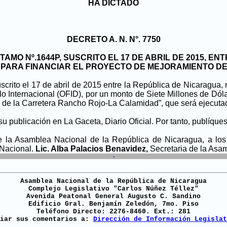
HA DICTADO
DECRETO A. N. N°. 7750
MO Nº.1644P, SUSCRITO EL 17 DE ABRIL DE 2015, EN
, PARA FINANCIAR EL PROYECTO DE MEJORAMIENTO 
rito el 17 de abril de 2015 entre la República de Nicaragua, 
o Internacional (OFID), por un monto de Siete Millones de Dó
 de la Carretera Rancho Rojo-La Calamidad”, que será ejecutado 
su publicación en La Gaceta, Diario Oficial. Por tanto, publíque
la Asamblea Nacional de la República de Nicaragua, a los 
 Nacional.
Lic. Alba Palacios Benavidez,
Secretaria de la Asa
-
Asamblea Nacional de la República de Nicaragua
Complejo Legislativo "Carlos Núñez Téllez"
Avenida Peatonal General Augusto C. Sandino
Edificio Gral. Benjamín Zeledón, 7mo. Piso
Teléfono Directo: 2276-8460. Ext.: 281
viar sus comentarios a:
Dirección de Información Legislat