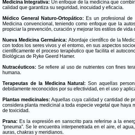
Medicina Integrativa:
Un enfoque de la medicina que combina 
calidad que garantiza su seguridad, inocuidad y eficacia.
Médico General Naturo-Ortopático:
Es un profesional de 
Medicina convencional, teniendo como enfoque que la autosana
propiciar la prevención, curación y mejorar los estilos de vid
Nueva Medicina Germánica:
Abordaje científico de la Medi
con todos los seres vivos y el entorno, en sus aspectos socio
científicamente el proceso terapéutico que facilita el autoco
Biológicas de Ryke Geerd Hamer.
Nutracéuticos:
Se refiere al uso de nutrientes con fines ter
humana.
Terapeutas de la Medicina Natural:
Son aquellas persona
debidamente reconocidos por su efectividad, en el uso y aplic
Plantas medicinales:
Aquellas cuya calidad y cantidad de p
considera planta medicinal a toda especie vegetal que haya m
de toxicidad.
Prana:
Es la expresión en sanscrito para referirse a la energ
“pneuma”. Se le encuentra interpenetrada en el aire, el agua,
auras, chakras y meridianos.