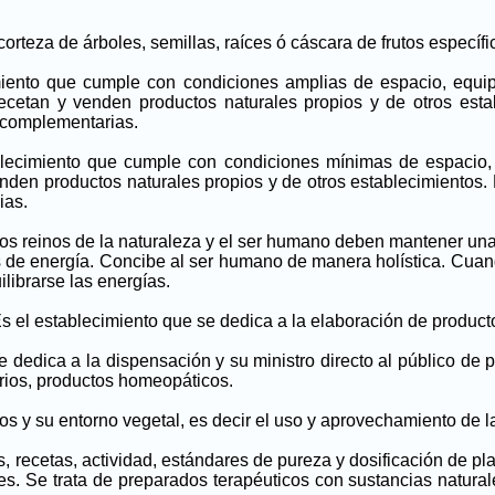
corteza de árboles, semillas, raíces ó cáscara de frutos específi
miento que cumple con condiciones amplias de espacio, equipa
recetan y venden productos naturales propios y de otros esta
s complementarias.
blecimiento que cumple con condiciones mínimas de espacio, c
nden productos naturales propios y de otros establecimientos.
ias.
, los reinos de la naturaleza y el ser humano deben mantener una
de energía. Concibe al ser humano de manera holística. Cuand
librarse las energías.
s el establecimiento que se dedica a la elaboración de product
 dedica a la dispensación y su ministro directo al público de 
arios, productos homeopáticos.
s y su entorno vegetal, es decir el uso y aprovechamiento de las
recetas, actividad, estándares de pureza y dosificación de pla
es. Se trata de preparados terapéuticos con sustancias natural