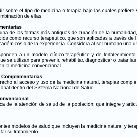
ir sobre el tipo de medicina o terapia bajo las cuales prefiere
ombinación de ellas.
mentarias
 una de las formas más antiguas de curación de la humanidad,
ipios como recurso terapéutico, que son aplicadas a través de 
académicos o de la experiencia. Considera al ser humano una u
sponden a un modelo clínico-terapéutico y de fortalecimient
 se utilizan para prevenir, rehabilitar, diagnosticar o tratar la
 con la medicina convencional.
as Complementarias
erecho al acceso y uso de la medicina natural, terapias complem
ional dentro del Sistema Nacional de Salud.
 Convencional
 de la atención de salud de la población, que integre y artic
rentes modelos de salud que incluyen la medicina natural y tera
ar su tratamiento.