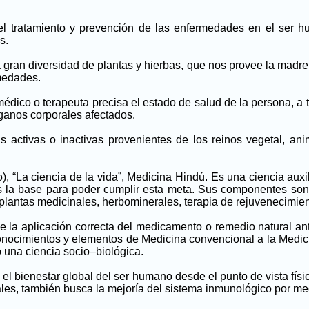
 el tratamiento y prevención de las enfermedades en el ser hu
s.
 gran diversidad de plantas y hierbas, que nos provee la madre
medades.
médico o terapeuta precisa el estado de salud de la persona, a 
órganos corporales afectados.
s activas o inactivas provenientes de los reinos vegetal, ani
), “La ciencia de la vida”, Medicina Hindú. Es una ciencia auxili
es la base para poder cumplir esta meta. Sus componentes son: 
plantas medicinales, herbominerales, terapia de rejuvenecimiento
de la aplicación correcta del medicamento o remedio natural ant
nocimientos y elementos de Medicina convencional a la Medicina
 una ciencia socio–biológica.
el bienestar global del ser humano desde el punto de vista fí
ales, también busca la mejoría del sistema inmunológico por med