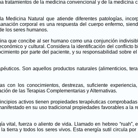
tratamientos de la medicina convencional y de la medicina comp
la Medicina Natural que atiende diferentes patologías, incor
ción corporal es una respuesta del cuerpo enfermo, siendo él 
a de los seres humanos.
cina que concibe al ser humano como una conjunción indivisibl
económico y cultural. Considera la identificación del conflicto
nocimiento por parte del paciente, y su responsabilidad sobre 
apéuticos. Son aquellos productos naturales (alimenticios, ter
s con los conocimientos, destrezas, suficiente experiencia,
ación de las Terapias Complementarias y Alternativas.
rincipios activos tienen propiedades terapéuticas comprobadas
anifestado en su uso tradicional propiedades favorables a la re
ía vital, fuerza o aliento de vida. Llamado en hebreo “ruah”, e
 la tierra y todos los seres vivos. Esta energía sutil circula p