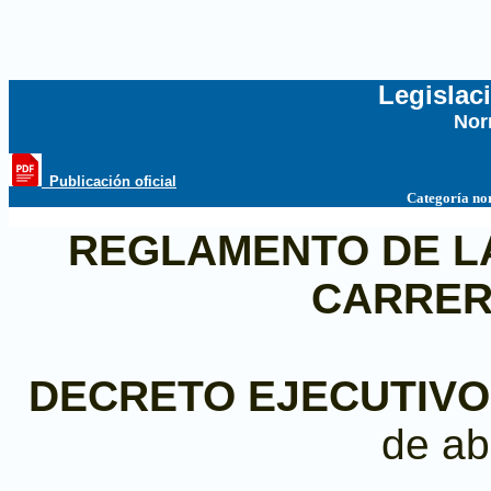
Legislac
Nor
...
_Publicación oficial
Categoría no
REGLAMENTO DE LA 
CARRER
DECRETO EJECUTIVO N
de ab